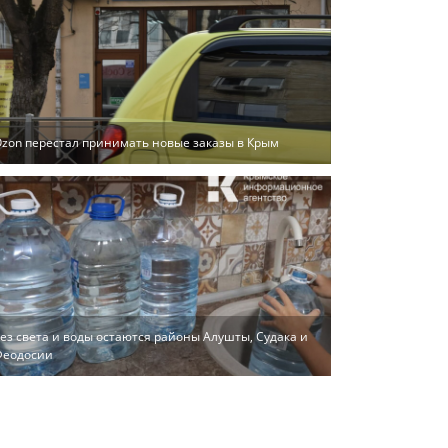
zon перестал принимать новые заказы в Крым
ез света и воды остаются районы Алушты, Судака и
Феодосии