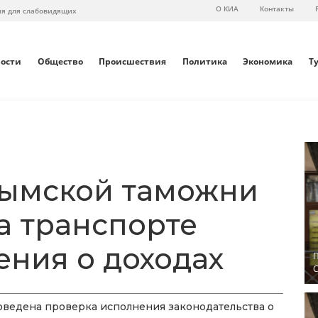
О КИА
Контакты
ия для слабовидящих
вости
Общество
Происшествия
Политика
Экономика
Т
рымской таможни
а транспорте
ения о доходах
П
С
ведена проверка исполнения законодательства о