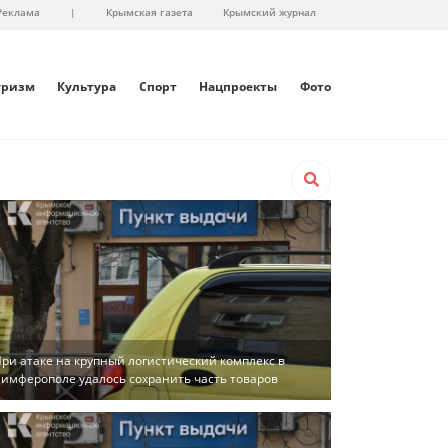
Реклама
|
Крымская газета
Крымский журнал
уризм
Культура
Спорт
Нацпроекты
Фото
ри атаке на крупный логистический комплекс в
имферополе удалось сохранить часть товаров