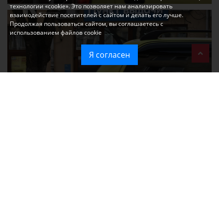
технологии «cookie». Это позволяет нам анализировать
взаимодействие посетителей с сайтом и делать его лучше.
Продолжая пользоваться сайтом, вы соглашаетесь с
использованием файлов cookie
Я согласен
Ozon перестал принимать новые заказы в Крым
Без света и воды остаются районы Алушты, Судака и Феодосии