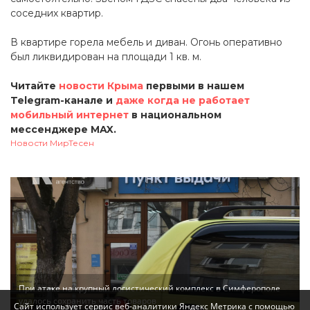
соседних квартир.
В квартире горела мебель и диван. Огонь оперативно
был ликвидирован на площади 1 кв. м.
Читайте
новости Крыма
первыми в нашем
Telegram-канале и
даже когда не работает
мобильный интернет
в национальном
мессенджере MAX.
Новости МирТесен
При атаке на крупный логистический комплекс в Симферополе
удалось сохранить часть товаров
Сайт использует сервис веб-аналитики Яндекс Метрика с помощью