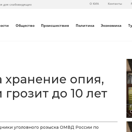
О КИА
Контакты
ия для слабовидящих
вости
Общество
Происшествия
Политика
Экономика
Т
 хранение опия,
 грозит до 10 лет
П
С
дники уголовного розыска ОМВД России по