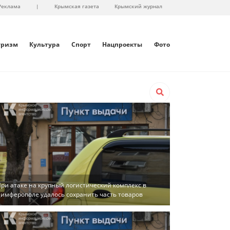
Реклама
|
Крымская газета
Крымский журнал
уризм
Культура
Спорт
Нацпроекты
Фото
ри атаке на крупный логистический комплекс в
имферополе удалось сохранить часть товаров