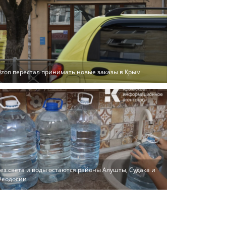
zon перестал принимать новые заказы в Крым
ез света и воды остаются районы Алушты, Судака и
Феодосии