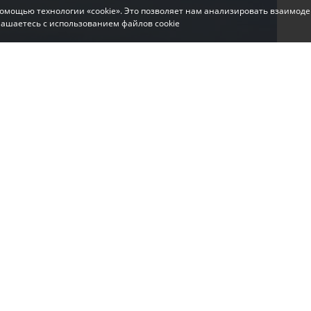
помощью технологии «cookie». Это позволяет нам анализировать взаимоде
глашаетесь с использованием файлов cookie
ии всего муниципалитета. Ведутся аварийные
орода Галина Огнёва.
 отключать свет