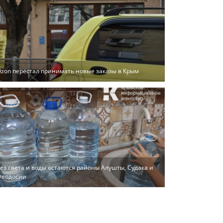
zon перестал принимать новые заказы в Крым
ез света и воды остаются районы Алушты, Судака и
Феодосии