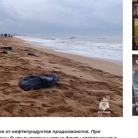
O
Б
ря от нефтепродуктов продолжаются. При
оны были выявлены новые факты загрязнения в