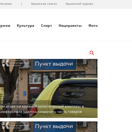
Реклама
|
Крымская газета
Крымский журнал
уризм
Культура
Спорт
Нацпроекты
Фото
ри атаке на крупный логистический комплекс в
имферополе удалось сохранить часть товаров