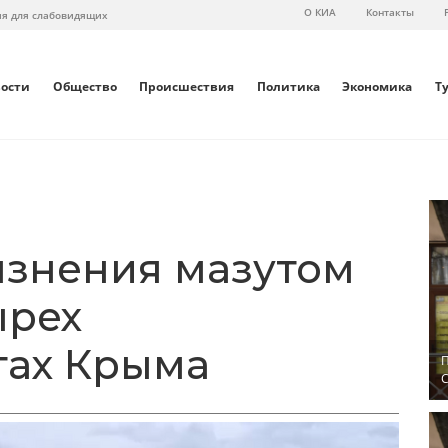
О КИА
Контакты
ия для слабовидящих
вости
Общество
Происшествия
Политика
Экономика
Т
язнения мазутом
ырех
тах Крыма
П
С