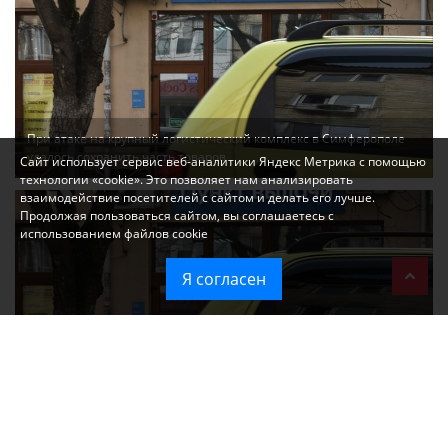
При атаке на крупный логистический комплекс в Симферополе
удалось сохранить часть товаров
Сайт использует сервис веб-аналитики Яндекс Метрика с помощью
технологии «cookie». Это позволяет нам анализировать
взаимодействие посетителей с сайтом и делать его лучше.
Продолжая пользоваться сайтом, вы соглашаетесь с
использованием файлов cookie
Я согласен
Ozon перестал принимать новые заказы в Крым