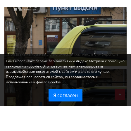
При атаке на крупный логистический комплекс в Симферополе
удалось сохранить часть товаров
Сайт использует сервис веб-аналитики Яндекс Метрика с помощью
технологии «cookie». Это позволяет нам анализировать
взаимодействие посетителей с сайтом и делать его лучше.
Продолжая пользоваться сайтом, вы соглашаетесь с
использованием файлов cookie
Я согласен
Ozon перестал принимать новые заказы в Крым