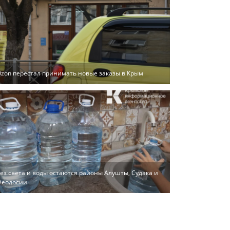
zon перестал принимать новые заказы в Крым
ез света и воды остаются районы Алушты, Судака и
Феодосии