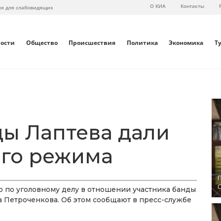
О КИА
Контакты
ия для слабовидящих
вости
Общество
Происшествия
Политика
Экономика
Т
ды Лаптева дали
ого режима
П
С
 по уголовному делу в отношении участника банды
а Петроченкова. Об этом сообщают в пресс-службе