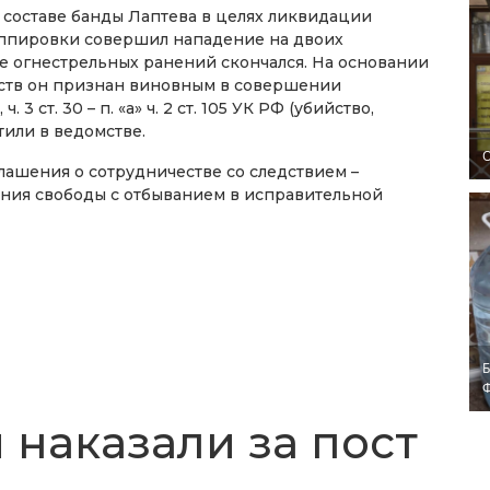
в составе банды Лаптева в целях ликвидации
ппировки совершил нападение на двоих
те огнестрельных ранений скончался. На основании
ств он признан виновным в совершении
 3 ст. 30 – п. «а» ч. 2 ст. 105 УК РФ (убийство,
тили в ведомстве.
O
лашения о сотрудничестве со следствием –
ения свободы с отбыванием в исправительной
Б
 наказали за пост