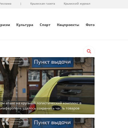
Реклама
|
Крымская газета
Крымский журнал
уризм
Культура
Спорт
Нацпроекты
Фото
ри атаке на крупный логистический комплекс в
имферополе удалось сохранить часть товаров