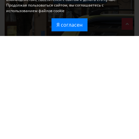
Продолжая пользоваться сайтом, вы соглашаетесь с
использованием файлов cookie
Я согласен
При атаке на крупный логистический комплекс в Симферополе
удалось сохранить часть товаров
Ozon перестал принимать новые заказы в Крым