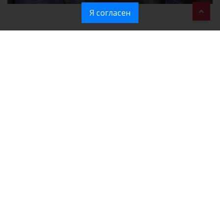
Я согласен
Политика в отношении обработки персональных данных на веб-
сайтах ГБУ РК «Редакция газеты «Крымская газета».
Согласие на обработку персональных данных пользователей Веб-
сайта.
Согласие на обработку персональных данных с помощью сервиса
«Яндекс.Метрика»
Новости Крыма официально. ИА "КИА" (Крымское информационное
агентство)
зарегистрировано Федеральной службой по надзору в
сфере связи, информационных технологий и массовых
коммуникаций (Роскомнадзор). Свидетельство о регистрации СМИ от
27.01.2017 № ФС 77 - 68432.
КОНТАКТЫ РЕДАКЦИИ