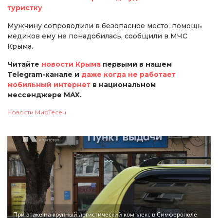
туристку
Мужчину сопроводили в безопасное место, помощь
медиков ему не понадобилась, сообщили в МЧС
Крыма.
Читайте
новости Крыма
первыми в нашем
Telegram-канале и
даже когда не работает
мобильный интернет
в национальном
мессенджере MAX.
Новости МирТесен
При атаке на крупный логистический комплекс в Симферополе