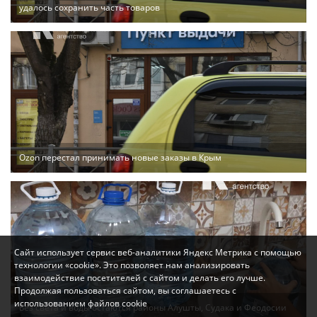
удалось сохранить часть товаров
Ozon перестал принимать новые заказы в Крым
Сайт использует сервис веб-аналитики Яндекс Метрика с помощью
технологии «cookie». Это позволяет нам анализировать
взаимодействие посетителей с сайтом и делать его лучше.
Продолжая пользоваться сайтом, вы соглашаетесь с
использованием файлов cookie
Без света и воды остаются районы Алушты, Судака и Феодосии