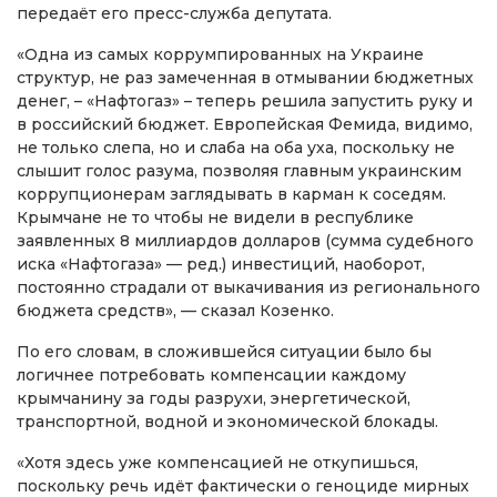
передаёт его пресс-служба депутата.
«Одна из самых коррумпированных на Украине
структур, не раз замеченная в отмывании бюджетных
денег, – «Нафтогаз» – теперь решила запустить руку и
в российский бюджет. Европейская Фемида, видимо,
не только слепа, но и слаба на оба уха, поскольку не
слышит голос разума, позволяя главным украинским
коррупционерам заглядывать в карман к соседям.
Крымчане не то чтобы не видели в республике
заявленных 8 миллиардов долларов (сумма судебного
иска «Нафтогаза» — ред.) инвестиций, наоборот,
постоянно страдали от выкачивания из регионального
бюджета средств», — сказал Козенко.
По его словам, в сложившейся ситуации было бы
логичнее потребовать компенсации каждому
крымчанину за годы разрухи, энергетической,
транспортной, водной и экономической блокады.
«Хотя здесь уже компенсацией не откупишься,
поскольку речь идёт фактически о геноциде мирных