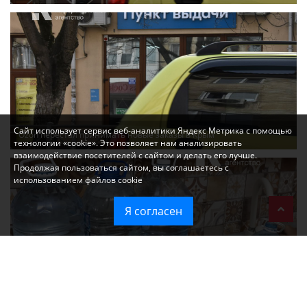
Сайт использует сервис веб-аналитики Яндекс Метрика с помощью
Ozon перестал принимать новые заказы в Крым
технологии «cookie». Это позволяет нам анализировать
взаимодействие посетителей с сайтом и делать его лучше.
Продолжая пользоваться сайтом, вы соглашаетесь с
использованием файлов cookie
Я согласен
Без света и воды остаются районы Алушты, Судака и Феодосии