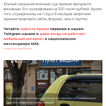
Южный окружной военный суд признал фигуранта
виновным. Его оштрафовали на 300 тысяч рублей. Кроме
того, осужденному на 1 год и 8 месяцев запретили
администрировать сайты, форумы, чаты и группы.
Читайте
новости Крыма
первыми в нашем
Telegram-канале и
даже когда не работает
мобильный интернет
в национальном
мессенджере MAX.
Новости МирТесен
При атаке на крупный логистический комплекс в Симферополе
удалось сохранить часть товаров