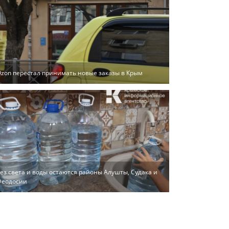
zon перестал принимать новые заказы в Крым
ез света и воды остаются районы Алушты, Судака и
Феодосии