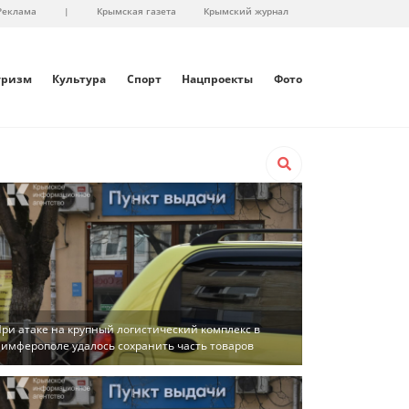
Реклама
|
Крымская газета
Крымский журнал
уризм
Культура
Спорт
Нацпроекты
Фото
ри атаке на крупный логистический комплекс в
имферополе удалось сохранить часть товаров