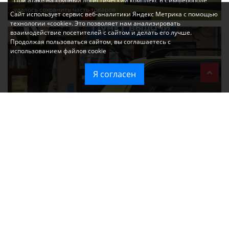
При атаке на крупный логистический комплекс в Симферополе
удалось сохранить часть товаров
Сайт использует сервис веб-аналитики Яндекс Метрика с помощью
технологии «cookie». Это позволяет нам анализировать
взаимодействие посетителей с сайтом и делать его лучше.
Продолжая пользоваться сайтом, вы соглашаетесь с
использованием файлов cookie
Я согласен
Ozon перестал принимать новые заказы в Крым
Без света и воды остаются районы Алушты, Судака и Феодосии