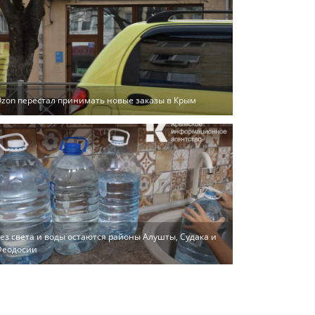
zon перестал принимать новые заказы в Крым
ез света и воды остаются районы Алушты, Судака и
Феодосии