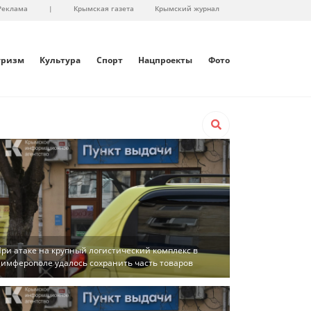
Реклама
|
Крымская газета
Крымский журнал
уризм
Культура
Спорт
Нацпроекты
Фото
ри атаке на крупный логистический комплекс в
имферополе удалось сохранить часть товаров