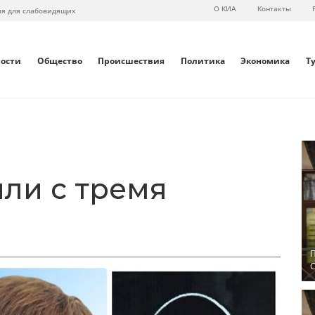
О КИА
Контакты
ия для слабовидящих
вости
Общество
Происшествия
Политика
Экономика
Т
или с тремя
П
С