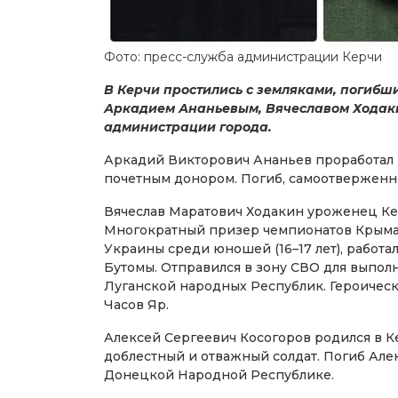
Фото: пресс-служба администрации Керчи
В Керчи простились с земляками, погибш
Аркадием Ананьевым, Вячеславом Ходаки
администрации города.
Аркадий Викторович Ананьев проработал 2
почетным донором. Погиб, самоотверженн
Вячеслав Маратович Ходакин уроженец Ке
Многократный призер чемпионатов Крыма и
Украины среди юношей (16–17 лет), работа
Бутомы. Отправился в зону СВО для выпол
Луганской народных Республик. Героическ
Часов Яр.
Алексей Сергеевич Косогоров родился в К
доблестный и отважный солдат. Погиб Але
Донецкой Народной Республике.