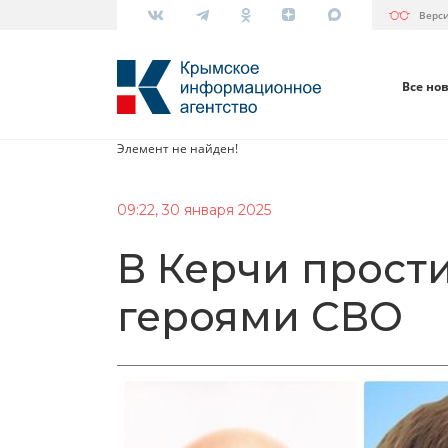
Верс
Все но
Элемент не найден!
09:22, 30 января 2025
В Керчи прост
героями СВО