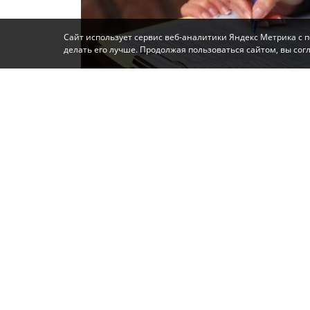
Сайт использует сервис веб-аналитики Яндекс Метрика с 
делать его лучше. Продолжая пользоваться сайтом, вы со
Фото: Автор
Как выяснилось, злоумышленник неоднокр
куда продавец кладёт деньги. Когда она