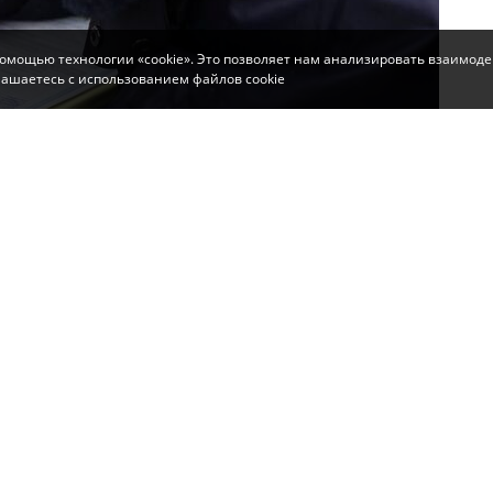
помощью технологии «cookie». Это позволяет нам анализировать взаимоде
глашаетесь с использованием файлов cookie
атно бывал в этом магазине и успел подметить,
 в спешке забыла закрыть кассовый аппарат и