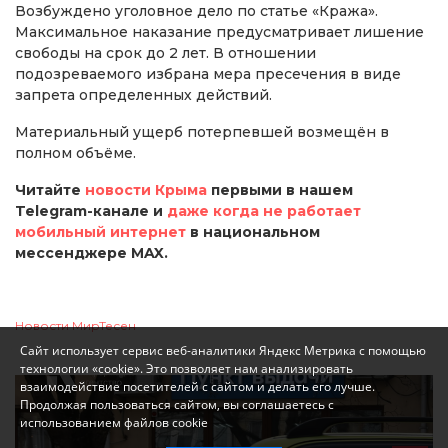
Возбуждено уголовное дело по статье «Кража».
Максимальное наказание предусматривает лишение
свободы на срок до 2 лет. В отношении
подозреваемого избрана мера пресечения в виде
запрета определенных действий.
Материальный ущерб потерпевшей возмещён в
полном объёме.
Читайте
новости Крыма
первыми в нашем
Telegram-канале и
даже когда не работает
мобильный интернет
в национальном
мессенджере MAX.
Новости МирТесен
Сайт использует сервис веб-аналитики Яндекс Метрика с помощью
технологии «cookie». Это позволяет нам анализировать
взаимодействие посетителей с сайтом и делать его лучше.
Продолжая пользоваться сайтом, вы соглашаетесь с
использованием файлов cookie