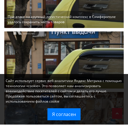
При атаке на крупный логистический комплекс в Симферополе
удалось сохранить часть товаров
Сайт использует сервис веб-аналитики Яндекс Метрика с помощью
Ozon перестал принимать новые заказы в Крым
технологии «cookie». Это позволяет нам анализировать
взаимодействие посетителей с сайтом и делать его лучше.
Продолжая пользоваться сайтом, вы соглашаетесь с
использованием файлов cookie
Я согласен