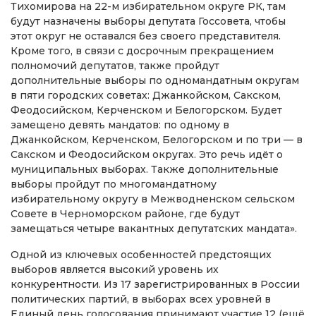
Тихомирова на 22-м избирательном округе РК, там
будут назначены выборы депутата Госсовета, чтобы
этот округ не оставался без своего представителя.
Кроме того, в связи с досрочным прекращением
полномочий депутатов, также пройдут
дополнительные выборы по одномандатным округам
в пяти городских советах: Джанкойском, Сакском,
Феодосийском, Керченском и Белогорском. Будет
замещено девять мандатов: по одному в
Джанкойском, Керченском, Белогорском и по три — в
Сакском и Феодосийском округах. Это речь идёт о
муниципальных выборах. Также дополнительные
выборы пройдут по многомандатному
избирательному округу в Межводненском сельском
Совете в Черноморском районе, где будут
замещаться четыре вакантных депутатских мандата».
Одной из ключевых особенностей предстоящих
выборов является высокий уровень их
конкурентности. Из 17 зарегистрированных в России
политических партий, в выборах всех уровней в
Единый день голосования принимают участие 12 (ещё