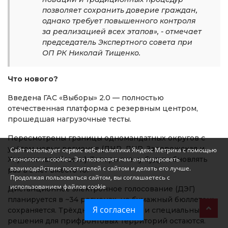
позволяет сохранить доверие граждан,
однако требует повышенного контроля
за реализацией всех этапов», - отмечает
председатель Экспертного совета при
ОП РК Николай Тищенко.
Что нового?
Введена ГАС «Выборы» 2.0 — полностью
отечественная платформа с резервным центром,
прошедшая нагрузочные тесты.
Пересмотрены границы одномандатных округов с
учётом новых регионов (ДНР, ЛНР, Запорожская и
Сайт использует сервис веб-аналитики Яндекс Метрика с помощью
Херсонская области). Теперь схему будут обновлять
технологии «cookie». Это позволяет нам анализировать
взаимодействие посетителей с сайтом и делать его лучше.
раз в 5 лет вместо 10.
Продолжая пользоваться сайтом, вы соглашаетесь с
использованием файлов cookie
Дистанционное электронное голосование (ДЭГ)
планируется в ~34 регионах, но бумажный бюллетень
Я согласен
сохраняется. Трёхдневный формат и специальные
решения для прифронтовых территорий остаются.