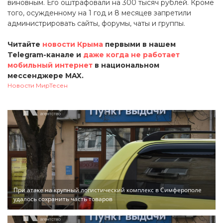
виновным. Его оштрафовали на 300 тысяч рублей. Кроме
того, осужденному на 1 год и 8 месяцев запретили
администрировать сайты, форумы, чаты и группы.
Читайте
новости Крыма
первыми в нашем
Telegram-канале и
даже когда не работает
мобильный интернет
в национальном
мессенджере MAX.
Новости МирТесен
При атаке на крупный логистический комплекс в Симферополе
удалось сохранить часть товаров