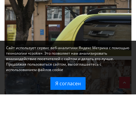
Сайт использует сервис веб-аналитики Яндекс Метрика с помощью
Ozon перестал принимать новые заказы в Крым
технологии «cookie». Это позволяет нам анализировать
взаимодействие посетителей с сайтом и делать его лучше.
Продолжая пользоваться сайтом, вы соглашаетесь с
использованием файлов cookie
Я согласен
Без света и воды остаются районы Алушты, Судака и Феодосии