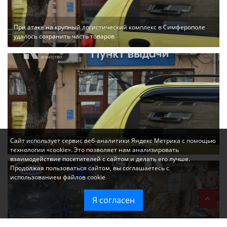
При атаке на крупный логистический комплекс в Симферополе
удалось сохранить часть товаров
Сайт использует сервис веб-аналитики Яндекс Метрика с помощью
Ozon перестал принимать новые заказы в Крым
технологии «cookie». Это позволяет нам анализировать
взаимодействие посетителей с сайтом и делать его лучше.
Продолжая пользоваться сайтом, вы соглашаетесь с
использованием файлов cookie
Я согласен