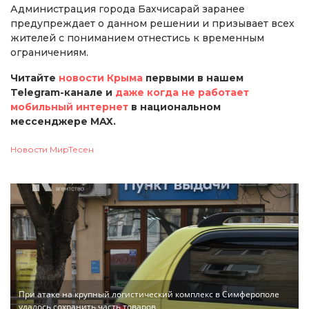
Администрация города Бахчисарай заранее
предупреждает о данном решении и призывает всех
жителей с пониманием отнестись к временным
ограничениям.
Читайте
новости Крыма
первыми в нашем
Telegram-канале и
даже когда не работает
мобильный интернет
в национальном
мессенджере MAX.
Новости МирТесен
При атаке на крупный логистический комплекс в Симферополе
удалось сохранить часть товаров