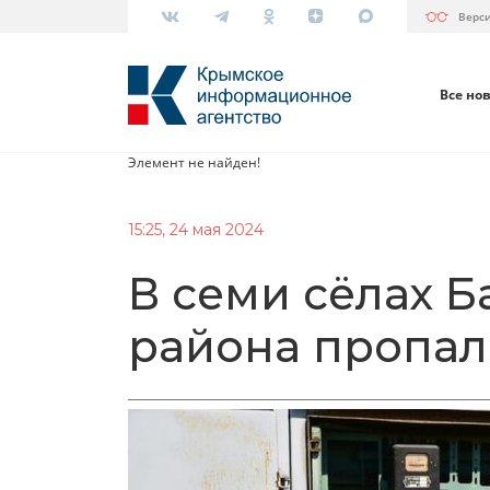
Верс
Все но
Элемент не найден!
15:25, 24 мая 2024
В семи сёлах Б
района пропал