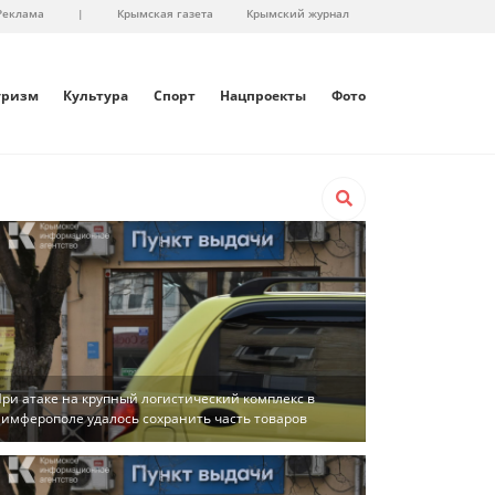
Реклама
|
Крымская газета
Крымский журнал
уризм
Культура
Спорт
Нацпроекты
Фото
ри атаке на крупный логистический комплекс в
имферополе удалось сохранить часть товаров