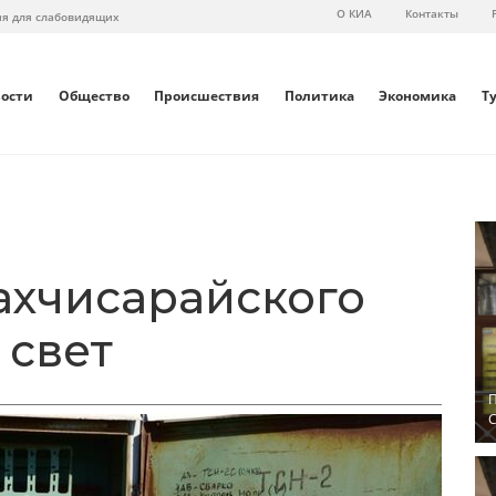
О КИА
Контакты
ия для слабовидящих
вости
Общество
Происшествия
Политика
Экономика
Т
ахчисарайского
 свет
П
С