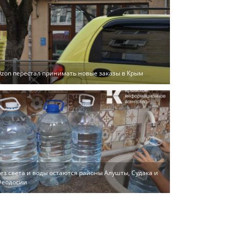
zon перестал принимать новые заказы в Крым
ез света и воды остаются районы Алушты, Судака и
Феодосии