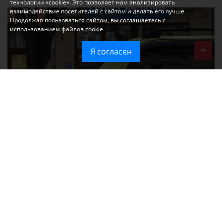
технологии «cookie». Это позволяет нам анализировать
взаимодействие посетителей с сайтом и делать его лучше.
Продолжая пользоваться сайтом, вы соглашаетесь с
использованием файлов cookie
Я согласен
При атаке на крупный логистический комплекс в Симферополе
удалось сохранить часть товаров
Ozon перестал принимать новые заказы в Крым