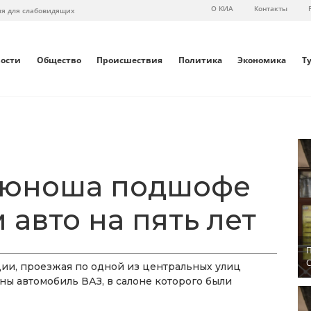
О КИА
Контакты
ия для слабовидящих
вости
Общество
Происшествия
Политика
Экономика
Т
е юноша подшофе
 авто на пять лет
П
С
ии, проезжая по одной из центральных улиц
ны автомобиль ВАЗ, в салоне которого были