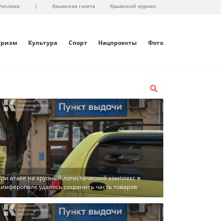
Реклама
|
Крымская газета
Крымский журнал
уризм
Культура
Спорт
Нацпроекты
Фото
ри атаке на крупный логистический комплекс в
имферополе удалось сохранить часть товаров