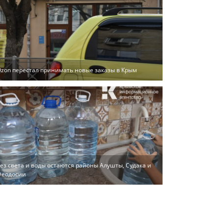
zon перестал принимать новые заказы в Крым
ез света и воды остаются районы Алушты, Судака и
Феодосии