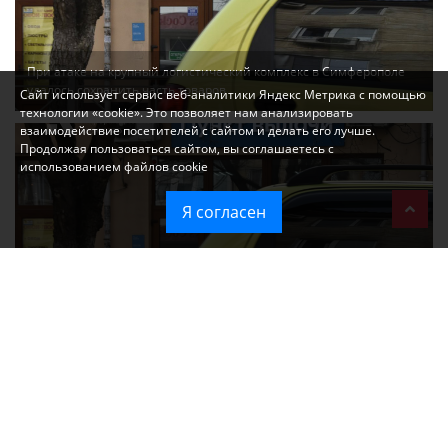
При атаке на крупный логистический комплекс в Симферополе
удалось сохранить часть товаров
Сайт использует сервис веб-аналитики Яндекс Метрика с помощью
технологии «cookie». Это позволяет нам анализировать
взаимодействие посетителей с сайтом и делать его лучше.
Продолжая пользоваться сайтом, вы соглашаетесь с
использованием файлов cookie
Я согласен
Ozon перестал принимать новые заказы в Крым