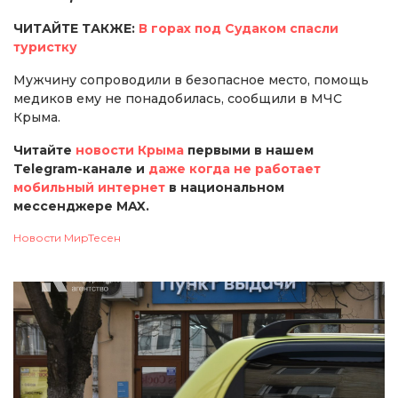
ЧИТАЙТЕ ТАКЖЕ:
В горах под Судаком спасли
туристку
Мужчину сопроводили в безопасное место, помощь
медиков ему не понадобилась, сообщили в МЧС
Крыма.
Читайте
новости Крыма
первыми в нашем
Telegram-канале и
даже когда не работает
мобильный интернет
в национальном
мессенджере MAX.
Новости МирТесен