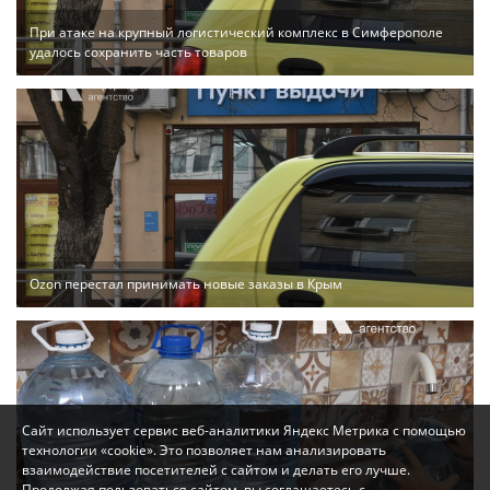
При атаке на крупный логистический комплекс в Симферополе
удалось сохранить часть товаров
Ozon перестал принимать новые заказы в Крым
Сайт использует сервис веб-аналитики Яндекс Метрика с помощью
технологии «cookie». Это позволяет нам анализировать
взаимодействие посетителей с сайтом и делать его лучше.
Продолжая пользоваться сайтом, вы соглашаетесь с