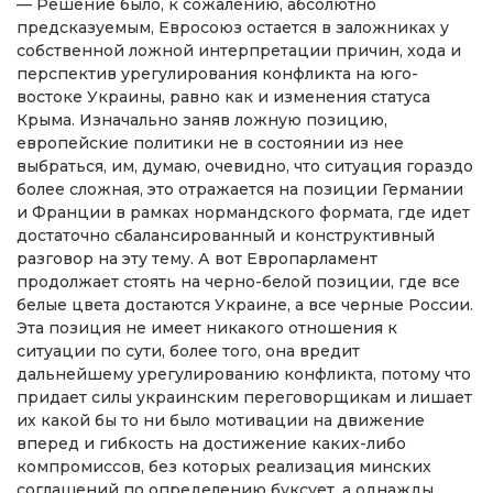
— Решение было, к сожалению, абсолютно
предсказуемым, Евросоюз остается в заложниках у
собственной ложной интерпретации причин, хода и
перспектив урегулирования конфликта на юго-
востоке Украины, равно как и изменения статуса
Крыма. Изначально заняв ложную позицию,
европейские политики не в состоянии из нее
выбраться, им, думаю, очевидно, что ситуация гораздо
более сложная, это отражается на позиции Германии
и Франции в рамках нормандского формата, где идет
достаточно сбалансированный и конструктивный
разговор на эту тему. А вот Европарламент
продолжает стоять на черно-белой позиции, где все
белые цвета достаются Украине, а все черные России.
Эта позиция не имеет никакого отношения к
ситуации по сути, более того, она вредит
дальнейшему урегулированию конфликта, потому что
придает силы украинским переговорщикам и лишает
их какой бы то ни было мотивации на движение
вперед и гибкость на достижение каких-либо
компромиссов, без которых реализация минских
соглашений по определению буксует, а однажды