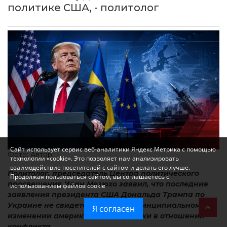
политике США, - политолог
Сайт использует сервис веб-аналитики Яндекс Метрика с помощью
Фото: Автор
технологии «cookie». Это позволяет нам анализировать
взаимодействие посетителей с сайтом и делать его лучше.
Политолог, председатель Центра политического
Продолжая пользоваться сайтом, вы соглашаетесь с
просвещения Иван Мезюхо заявил, что последние
использованием файлов cookie
заявления президента США Дональда Трампа по
Украине не свидетельствуют о принципиальном
Я согласен
изменении американской политики в отношении
конфликта.