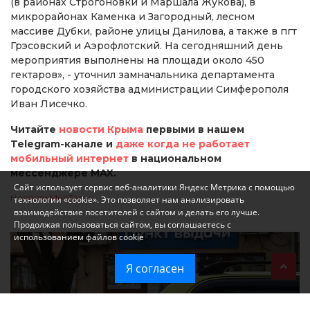
(в районах Строгоновки и Маршала Жукова), в
микрорайонах Каменка и Загородный, лесном
массиве Дубки, районе улицы Данилова, а также в пгт
Грэсовский и Аэрофлотский. На сегодняшний день
мероприятия выполнены на площади около 450
гектаров», - уточнил замначальника департамента
городского хозяйства администрации Симферополя
Иван Лисечко.
Читайте
новости Крыма
первыми в нашем
Telegram-канале и
даже когда не работает
мобильный интернет
в национальном
мессенджере MAX.
Сайт использует сервис веб-аналитики Яндекс Метрика с помощью
Новости МирТесен
технологии «cookie». Это позволяет нам анализировать
взаимодействие посетителей с сайтом и делать его лучше.
Продолжая пользоваться сайтом, вы соглашаетесь с
использованием файлов cookie
Я согласен