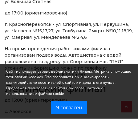
ул.Большая Степная
до 17:00 (ориентировочно)
г. Красноперекопск - ул. Спортивная, ул. Первушина,
ул. Чапаева №15,17,27, ул. Толбухина, 2мкрн. №10,11,18,19,
ул. Озерная, ул. Менделеева №2,4,6
На время проведения работ силами филиала
организован подвоз воды. Автоцистерна с водой
расположена по адресу: ул. Спортивная маг. "ПУД".
Уточнить информацию можно по телефону
Сайт использует сервис веб-аналитики Яндекс Метрика с помощью
диспетчерской: +7 (978) 877-44-90
технологии «cookie». Это позволяет нам анализировать
взаимодействие посетителей с сайтом и делать его лучше.
Ленинский филиал
Продолжая пользоваться сайтом, вы соглашаетесь с
использованием файлов cookie
до 15:00 (ориентировочно)
Я согласен
с. Азовское
Феодосийский филиал
авария на сетях "Крымэнерго"