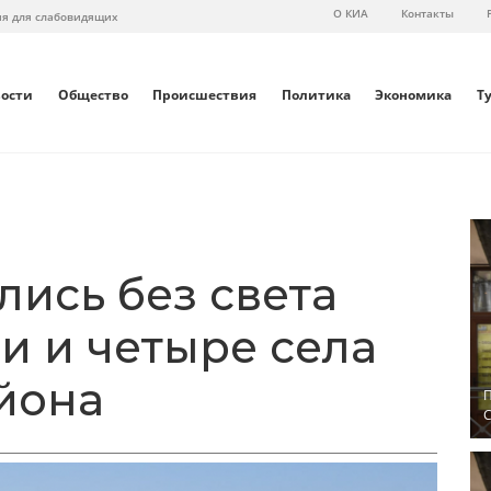
О КИА
Контакты
ия для слабовидящих
вости
Общество
Происшествия
Политика
Экономика
Т
лись без света
и и четыре села
йона
П
С