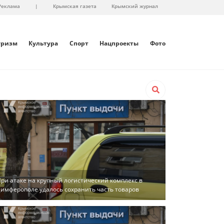
Реклама
|
Крымская газета
Крымский журнал
уризм
Культура
Спорт
Нацпроекты
Фото
ри атаке на крупный логистический комплекс в
имферополе удалось сохранить часть товаров