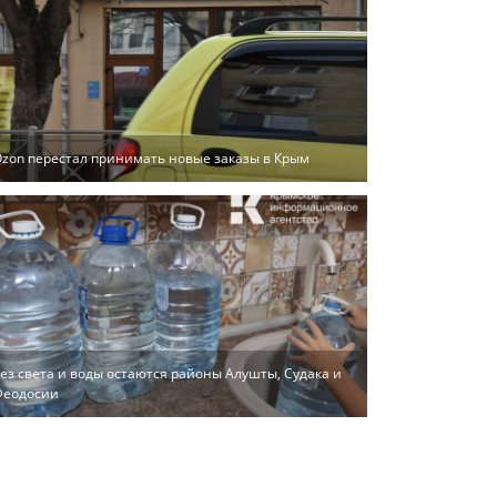
zon перестал принимать новые заказы в Крым
ез света и воды остаются районы Алушты, Судака и
Феодосии