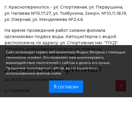
г. Красноперекопск - ул. Спортивная, ул. Первушина,
ул. Чапаева №15,17,27, ул. Толбухина, 2мкрн. №10,11,18,19,
ул. Озерная, ул. Менделеева №2,4,6
На время проведения работ силами филиала
организован подвоз воды. Автоцистерна с водой
расположена по адресу: ул. Спортивная маг. "ПУД".
Уточнить информацию можно по телефону
Сайт использует сервис веб-аналитики Яндекс Метрика с помощью
диспетчерской: +7 (978) 877-44-90
технологии «cookie». Это позволяет нам анализировать
взаимодействие посетителей с сайтом и делать его лучше.
Ленинский филиал
Продолжая пользоваться сайтом, вы соглашаетесь с
использованием файлов cookie
до 15:00 (ориентировочно)
Я согласен
с. Азовское
Феодосийский филиал
авария на сетях "Крымэнерго"
Возможны перебои или полное отсутствие воды.