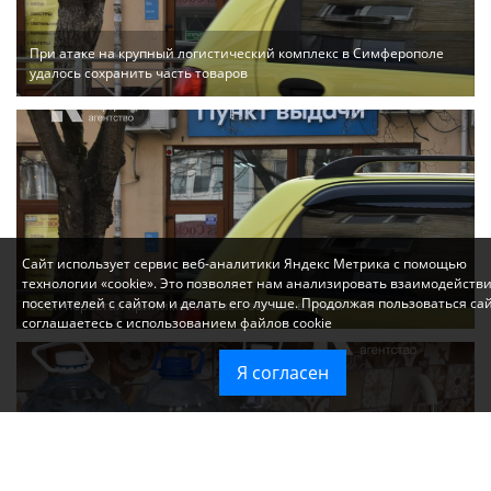
При атаке на крупный логистический комплекс в Симферополе
удалось сохранить часть товаров
Сайт использует сервис веб-аналитики Яндекс Метрика с помощью
технологии «cookie». Это позволяет нам анализировать взаимодейств
посетителей с сайтом и делать его лучше. Продолжая пользоваться са
Ozon перестал принимать новые заказы в Крым
соглашаетесь с использованием файлов cookie
Я согласен