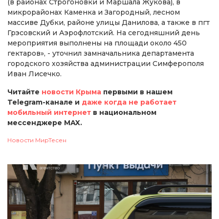
(в районах Строгоновки и Маршала Жукова), в
микрорайонах Каменка и Загородный, лесном
массиве Дубки, районе улицы Данилова, а также в пгт
Грэсовский и Аэрофлотский. На сегодняшний день
мероприятия выполнены на площади около 450
гектаров», - уточнил замначальника департамента
городского хозяйства администрации Симферополя
Иван Лисечко.
Читайте
новости Крыма
первыми в нашем
Telegram-канале и
даже когда не работает
мобильный интернет
в национальном
мессенджере MAX.
Новости МирТесен