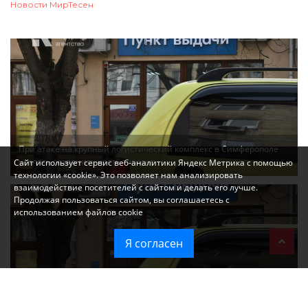
Новости МирТесен
При атаке на крупный логистический комплекс в Симферополе
удалось сохранить часть товаров
Сайт использует сервис веб-аналитики Яндекс Метрика с помощью
технологии «cookie». Это позволяет нам анализировать
взаимодействие посетителей с сайтом и делать его лучше.
Продолжая пользоваться сайтом, вы соглашаетесь с
использованием файлов cookie
Я согласен
Ozon перестал принимать новые заказы в Крым