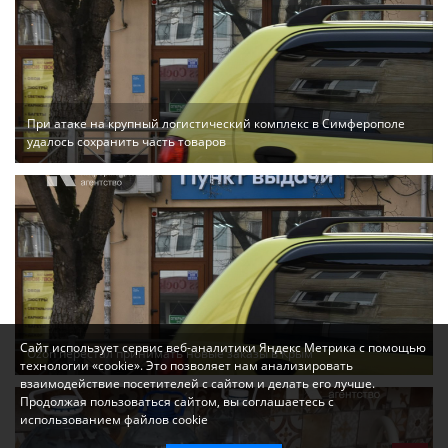
При атаке на крупный логистический комплекс в Симферополе
удалось сохранить часть товаров
Сайт использует сервис веб-аналитики Яндекс Метрика с помощью
Ozon перестал принимать новые заказы в Крым
технологии «cookie». Это позволяет нам анализировать
взаимодействие посетителей с сайтом и делать его лучше.
Продолжая пользоваться сайтом, вы соглашаетесь с
использованием файлов cookie