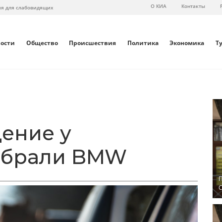
О КИА
Контакты
ия для слабовидящих
вости
Общество
Происшествия
Политика
Экономика
Т
дение у
абрали BMW
П
С