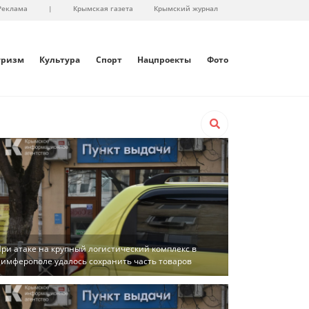
Реклама
|
Крымская газета
Крымский журнал
уризм
Культура
Спорт
Нацпроекты
Фото
ри атаке на крупный логистический комплекс в
имферополе удалось сохранить часть товаров