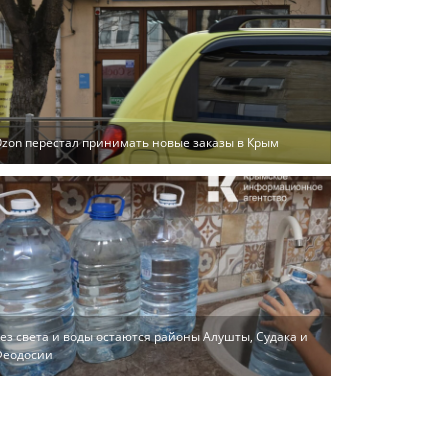
zon перестал принимать новые заказы в Крым
ез света и воды остаются районы Алушты, Судака и
Феодосии