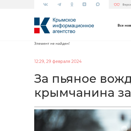
Верс
Все но
Элемент не найден!
12:29, 29 февраля 2024
За пьяное вож
крымчанина з