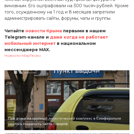
виновным. Его оштрафовали на 300 тысяч рублей. Кроме
того, осужденному на 1 год и 8 месяцев запретили
администрировать сайты, форумы, чаты и группы.
Читайте
новости Крыма
первыми в нашем
Telegram-канале и
даже когда не работает
мобильный интернет
в национальном
мессенджере MAX.
Новости МирТесен
При атаке на крупный логистический комплекс в Симферополе
удалось сохранить часть товаров