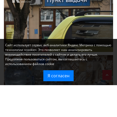
Сайт использует сервис веб-аналитики Яндекс Метрика с помощью
Ozon перестал принимать новые заказы в Крым
технологии «cookie». Это позволяет нам анализировать
взаимодействие посетителей с сайтом и делать его лучше.
Продолжая пользоваться сайтом, вы соглашаетесь с
использованием файлов cookie
Я согласен
Без света и воды остаются районы Алушты, Судака и Феодосии