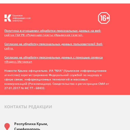
Политика в отношении обработки персональных данных на веб-
сайтах ГБУ РК «Редакция газеты «Крымская газета».
Согласие на обработку персональных данных пользователей Веб-
сайта.
Согласие на обработку персональных данных с помощью сервиса
«Яндекс.Метрика»
Новости Крыма официально. ИА "КИА" (Крымское информационное
агентство)
зарегистрировано Федеральной службой по надзору в
сфере связи, информационных технологий и массовых
коммуникаций (Роскомнадзор). Свидетельство о регистрации СМИ от
27.01.2017 № ФС 77 - 68432.
КОНТАКТЫ РЕДАКЦИИ
Республика Крым,
Симферополь,