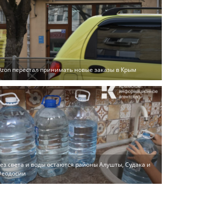
zon перестал принимать новые заказы в Крым
ез света и воды остаются районы Алушты, Судака и
Феодосии