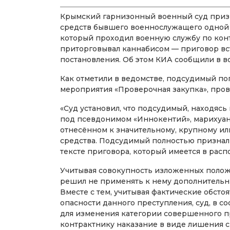
Крымский гарнизонный военный суд приз
средств бывшего военнослужащего одной и
который проходил военную службу по контр
приторговывал каннабисом — приговор вст
постановления. Об этом КИА сообщили в в
Как отметили в ведомстве, подсудимый по
мероприятия «Проверочная закупка», про
«Суд установил, что подсудимый, находясь
под псевдонимом «Иннокентий», марихуану,
отнесённом к значительному, крупному ил
средства. Подсудимый полностью признал 
тексте приговора, который имеется в рас
Учитывая совокупность изложенных полож
решил не применять к нему дополнительн
Вместе с тем, учитывая фактические обсто
опасности данного преступления, суд, в соо
для изменения категории совершенного п
контрактнику наказание в виде лишения с