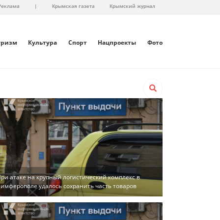
Реклама
|
Крымская газета
Крымский журнал
уризм
Культура
Спорт
Нацпроекты
Фото
ри атаке на крупный логистический комплекс в
имферополе удалось сохранить часть товаров