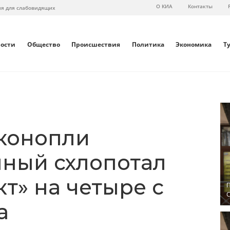
О КИА
Контакты
ия для слабовидящих
вости
Общество
Происшествия
Политика
Экономика
Т
 конопли
ный схлопотал
т» на четыре с
П
С
а