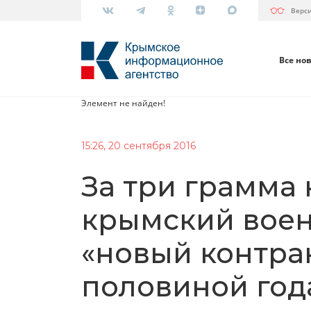
Верс
Все но
Элемент не найден!
15:26, 20 сентября 2016
За три грамма
крымский воен
«новый контрак
половиной год