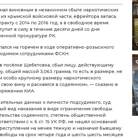
нал виновным в незаконном сбыте наркотических
з крымской войсковой части, ефрейтора запаса,
акту с 2014 по 2016 год, а в свободное время
упит в силу в течение десяти дней со дня
оенной прокуратуре РК.
O
пался на горячем в ходе оперативно-розыскного
водимом сотрудниками ФСКН.
 в посёлке Щебетовка, сбыл лицу, действующему
 общей массой 3,063 грамма, то есть в размере, не
и особо крупному размеру наркотического
свою вину и раскаялся в содеянном», — сказано в
поряжении КИА.
ительных данных о личности подсудимого, суд
Б
ый вид наказания в виде ограничения свободы.
ятельства содеянного, степень общественной
тветствии с ч. 6 ст. 15 УК РФ, не нашёл оснований
реступления на менее тяжкую и назначил бывшему
вободы на срок четыре года и шесть шесть месяцев