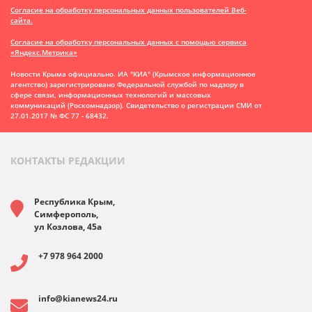
Согласие на обработку персональных данных пользователей Веб-
сайта.
Согласие на обработку персональных данных с помощью сервиса
«Яндекс.Метрика»
Новости Крыма официально. ИА "КИА" (Крымское информационное
агентство)
зарегистрировано Федеральной службой по надзору в
сфере связи, информационных технологий и массовых
коммуникаций (Роскомнадзор). Свидетельство о регистрации СМИ от
27.01.2017 № ФС 77 - 68432.
КОНТАКТЫ РЕДАКЦИИ
Республика Крым,
Симферополь,
ул Козлова, 45а
+7 978 964 2000
info@kianews24.ru