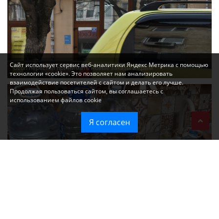
Сайт использует сервис веб-аналитики Яндекс Метрика с помощью
Ozon перестал принимать новые заказы в Крым
технологии «cookie». Это позволяет нам анализировать
взаимодействие посетителей с сайтом и делать его лучше.
Продолжая пользоваться сайтом, вы соглашаетесь с
использованием файлов cookie
Я согласен
Без света и воды остаются районы Алушты, Судака и Феодосии