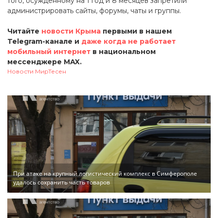
того, осужденному на 1 год и 8 месяцев запретили
администрировать сайты, форумы, чаты и группы.
Читайте
новости Крыма
первыми в нашем
Telegram-канале и
даже когда не работает
мобильный интернет
в национальном
мессенджере MAX.
Новости МирТесен
При атаке на крупный логистический комплекс в Симферополе
удалось сохранить часть товаров