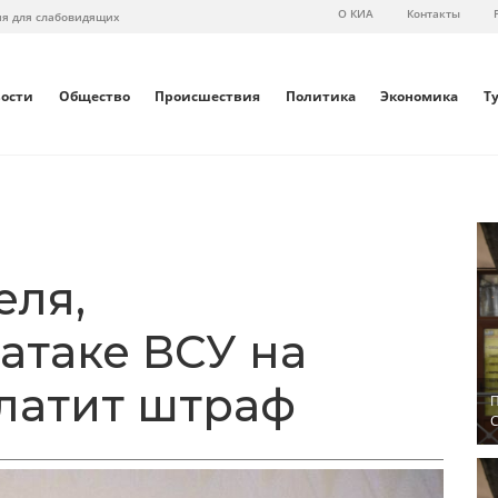
О КИА
Контакты
ия для слабовидящих
вости
Общество
Происшествия
Политика
Экономика
Т
еля,
атаке ВСУ на
латит штраф
П
С