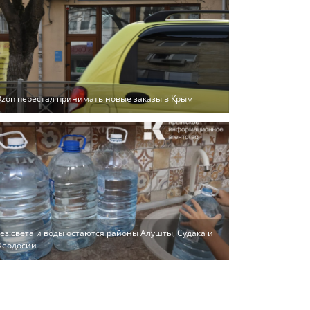
zon перестал принимать новые заказы в Крым
ез света и воды остаются районы Алушты, Судака и
Феодосии