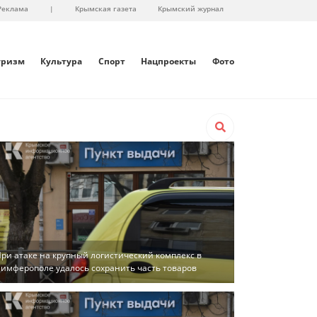
Реклама
|
Крымская газета
Крымский журнал
уризм
Культура
Спорт
Нацпроекты
Фото
ри атаке на крупный логистический комплекс в
имферополе удалось сохранить часть товаров