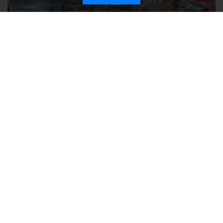
Без света и воды остаются районы Алушты, Судака и Феодосии
Политика в отношении обработки персональных данных на веб-
сайтах ГБУ РК «Редакция газеты «Крымская газета».
Согласие на обработку персональных данных пользователей Веб-
сайта.
Согласие на обработку персональных данных с помощью сервиса
«Яндекс.Метрика»
Новости Крыма официально. ИА "КИА" (Крымское информационное
агентство)
зарегистрировано Федеральной службой по надзору в
сфере связи, информационных технологий и массовых
коммуникаций (Роскомнадзор). Свидетельство о регистрации СМИ от