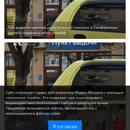
При атаке на крупный логистический комплекс в Симферополе
удалось сохранить часть товаров
Сайт использует сервис веб-аналитики Яндекс Метрика с помощью
Ozon перестал принимать новые заказы в Крым
технологии «cookie». Это позволяет нам анализировать
взаимодействие посетителей с сайтом и делать его лучше.
Продолжая пользоваться сайтом, вы соглашаетесь с
использованием файлов cookie
Я согласен