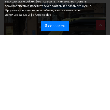
технологии «cookie». Это позволяет нам анализировать
взаимодействие посетителей с сайтом и делать его лучше.
Продолжая пользоваться сайтом, вы соглашаетесь с
использованием файлов cookie
Я согласен
Ozon перестал принимать новые заказы в Крым
Без света и воды остаются районы Алушты, Судака и Феодосии