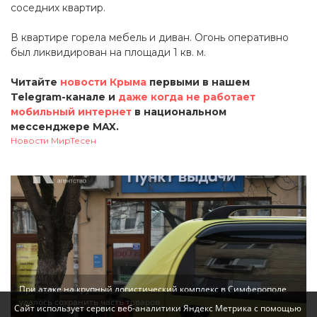
соседних квартир.
В квартире горела мебель и диван. Огонь оперативно
был ликвидирован на площади 1 кв. м.
Читайте
новости Крыма
первыми в нашем
Telegram-канале и
даже когда не работает
мобильный интернет
в национальном
мессенджере MAX.
Новости МирТесен
При атаке на крупный логистический комплекс в Симферополе
удалось сохранить часть товаров
Сайт использует сервис веб-аналитики Яндекс Метрика с помощью