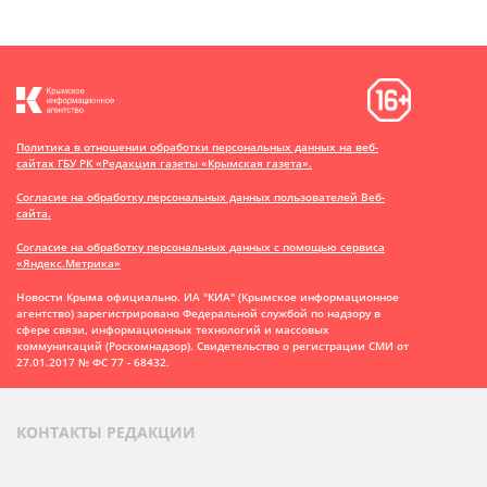
Политика в отношении обработки персональных данных на веб-
сайтах ГБУ РК «Редакция газеты «Крымская газета».
Согласие на обработку персональных данных пользователей Веб-
сайта.
Согласие на обработку персональных данных с помощью сервиса
«Яндекс.Метрика»
Новости Крыма официально. ИА "КИА" (Крымское информационное
агентство)
зарегистрировано Федеральной службой по надзору в
сфере связи, информационных технологий и массовых
коммуникаций (Роскомнадзор). Свидетельство о регистрации СМИ от
27.01.2017 № ФС 77 - 68432.
КОНТАКТЫ РЕДАКЦИИ