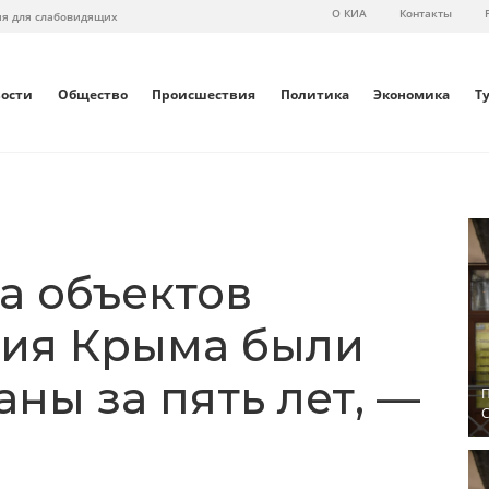
О КИА
Контакты
ия для слабовидящих
вости
Общество
Происшествия
Политика
Экономика
Т
а объектов
ния Крыма были
ны за пять лет, —
П
С