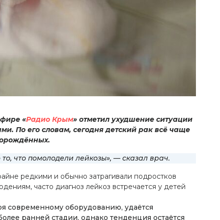
эфире «
Радио Крым
» отметил ухудшение ситуации
и. По его словам, сегодня детский рак всё чаще
ворождённых.
о, что помолодели лейкозы», — сказал врач.
крайне редкими и обычно затрагивали подростков
людениям, часто диагноз лейкоз встречается у детей
аря современному оборудованию, удаётся
более ранней стадии, однако тенденция остаётся