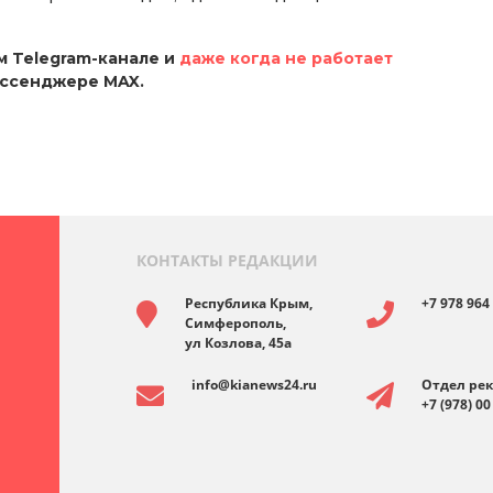
 Telegram-канале и
даже когда не работает
ессенджере MAX.
КОНТАКТЫ РЕДАКЦИИ
Республика Крым,
+7 978 964
Симферополь,
ул Козлова, 45а
info@kianews24.ru
Отдел ре
+7 (978) 00