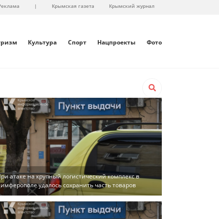
Реклама
|
Крымская газета
Крымский журнал
уризм
Культура
Спорт
Нацпроекты
Фото
ри атаке на крупный логистический комплекс в
имферополе удалось сохранить часть товаров