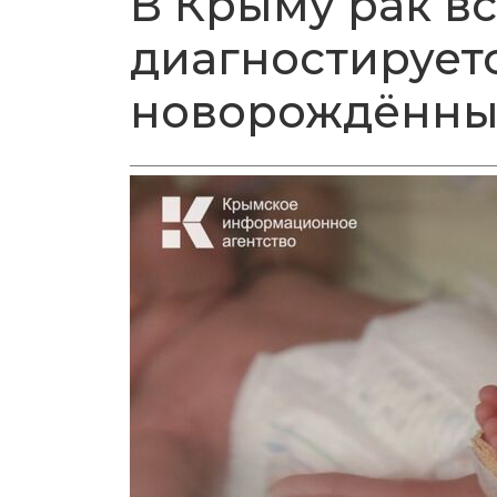
В Крыму рак в
диагностируетс
новорождённы