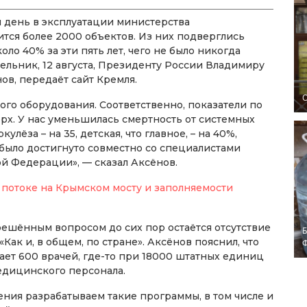
 день в эксплуатации министерства
тся более 2000 объектов. Из них подверглись
ло 40% за эти пять лет, чего не было никогда
дельник, 12 августа, Президенту России Владимиру
ов, передаёт сайт Кремля.
O
ого оборудования. Соответственно, показатели по
рх. У нас уменьшилась смертность от системных
лёза – на 35, детская, что главное, – на 40%,
о было достигнуто совместно со специалистами
й Федерации», — сказал Аксёнов.
 потоке на Крымском мосту и заполняемости
решённым вопросом до сих пор остаётся отсутствие
Б
Как и, в общем, по стране». Аксёнов пояснил, что
ает 600 врачей, где-то при 18000 штатных единиц
медицинского персонала.
ния разрабатываем такие программы, в том числе и