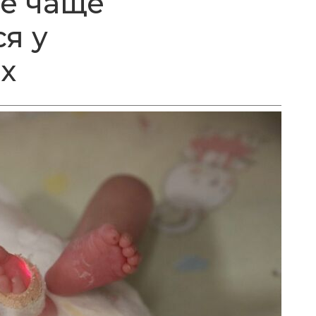
сё чаще
я у
х