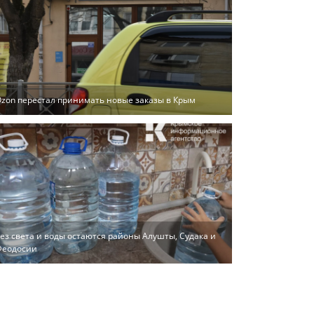
zon перестал принимать новые заказы в Крым
ез света и воды остаются районы Алушты, Судака и
Феодосии