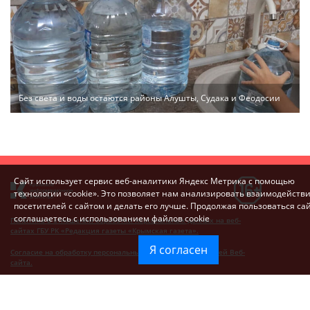
Без света и воды остаются районы Алушты, Судака и Феодосии
Сайт использует сервис веб-аналитики Яндекс Метрика с помощью
технологии «cookie». Это позволяет нам анализировать взаимодейств
посетителей с сайтом и делать его лучше. Продолжая пользоваться са
соглашаетесь с использованием файлов cookie
Политика в отношении обработки персональных данных на веб-
сайтах ГБУ РК «Редакция газеты «Крымская газета».
Я согласен
Согласие на обработку персональных данных пользователей Веб-
сайта.
Согласие на обработку персональных данных с помощью сервиса
«Яндекс.Метрика»